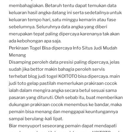
membahagiakan. Betaruh tentu dapat temukan data
keluaran hasil angka datang ini serta sedetailnya untuk
keluaran tempo hari, satu minggu kemarin atau fase
sebelumnya. Seluruhnya data angka yang diberi
merupakan tepat paling dipercaya karenanya tak akan
ada kebohongan apa saja.
Perkiraan Togel Bisa dipercaya Info Situs Judi Mudah
Menang
Disamping peroleh data presisi paling dipercaya, jelas
sudah jika bettor makin bahagia peroleh servis
terhebat blog judi togel KOITOTO bisa dipercaya. main
judi toto gelap pastilah memerlukan prakiraan cocok
ialah dalam mengira angka secara betul sesuai sama
pasaran yang dituruti. Oleh sebab itu, buat memberikan
dukungan prakiraan cocok menembus ke bandar, maka
pemain bisa menang dan menggapai keuntungannya
sampai berulang-kali lipat.
Biar menyuport seseorang pemain dapat mendapati