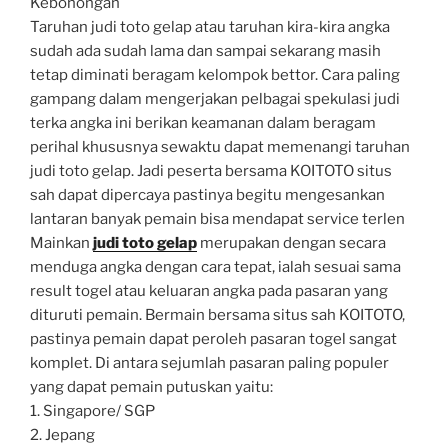
Kebohongan
Taruhan judi toto gelap atau taruhan kira-kira angka
sudah ada sudah lama dan sampai sekarang masih
tetap diminati beragam kelompok bettor. Cara paling
gampang dalam mengerjakan pelbagai spekulasi judi
terka angka ini berikan keamanan dalam beragam
perihal khususnya sewaktu dapat memenangi taruhan
judi toto gelap. Jadi peserta bersama KOITOTO situs
sah dapat dipercaya pastinya begitu mengesankan
lantaran banyak pemain bisa mendapat service terlen
Mainkan
judi toto gelap
merupakan dengan secara
menduga angka dengan cara tepat, ialah sesuai sama
result togel atau keluaran angka pada pasaran yang
dituruti pemain. Bermain bersama situs sah KOITOTO,
pastinya pemain dapat peroleh pasaran togel sangat
komplet. Di antara sejumlah pasaran paling populer
yang dapat pemain putuskan yaitu:
1. Singapore/ SGP
2. Jepang