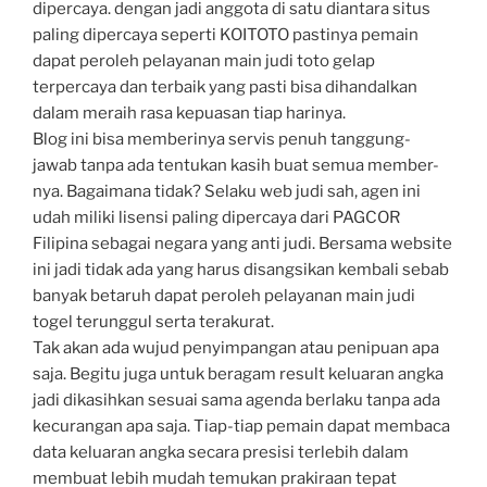
dipercaya. dengan jadi anggota di satu diantara situs
paling dipercaya seperti KOITOTO pastinya pemain
dapat peroleh pelayanan main judi toto gelap
terpercaya dan terbaik yang pasti bisa dihandalkan
dalam meraih rasa kepuasan tiap harinya.
Blog ini bisa memberinya servis penuh tanggung-
jawab tanpa ada tentukan kasih buat semua member-
nya. Bagaimana tidak? Selaku web judi sah, agen ini
udah miliki lisensi paling dipercaya dari PAGCOR
Filipina sebagai negara yang anti judi. Bersama website
ini jadi tidak ada yang harus disangsikan kembali sebab
banyak betaruh dapat peroleh pelayanan main judi
togel terunggul serta terakurat.
Tak akan ada wujud penyimpangan atau penipuan apa
saja. Begitu juga untuk beragam result keluaran angka
jadi dikasihkan sesuai sama agenda berlaku tanpa ada
kecurangan apa saja. Tiap-tiap pemain dapat membaca
data keluaran angka secara presisi terlebih dalam
membuat lebih mudah temukan prakiraan tepat