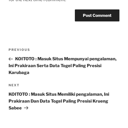
Post
Previous
PREVIOUS
navigation
Post
KOITOTO : Masuk Situs Mempunyai pengalaman,
Ini Prakiraan Serta Data Togel Paling Presisi
Karubaga
Next
NEXT
Post
KOITOTO : Masuk Situs Memiliki pengalaman, Ini
Prakiraan Dan Data Togel Paling Presisi Krueng
Sabee