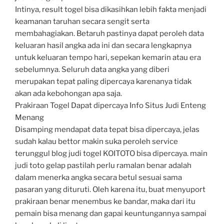
Intinya, result togel bisa dikasihkan lebih fakta menjadi
keamanan taruhan secara sengit serta
membahagiakan. Betaruh pastinya dapat peroleh data
keluaran hasil angka ada ini dan secara lengkapnya
untuk keluaran tempo hari, sepekan kemarin atau era
sebelumnya. Seluruh data angka yang diberi
merupakan tepat paling dipercaya karenanya tidak
akan ada kebohongan apa saja.
Prakiraan Togel Dapat dipercaya Info Situs Judi Enteng
Menang
Disamping mendapat data tepat bisa dipercaya, jelas
sudah kalau bettor makin suka peroleh service
terunggul blog judi togel KOITOTO bisa dipercaya. main
judi toto gelap pastilah perlu ramalan benar adalah
dalam menerka angka secara betul sesuai sama
pasaran yang dituruti. Oleh karena itu, buat menyuport
prakiraan benar menembus ke bandar, maka dari itu
pemain bisa menang dan gapai keuntungannya sampai