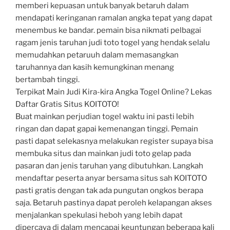
memberi kepuasan untuk banyak betaruh dalam
mendapati keringanan ramalan angka tepat yang dapat
menembus ke bandar. pemain bisa nikmati pelbagai
ragam jenis taruhan judi toto togel yang hendak selalu
memudahkan petaruuh dalam memasangkan
taruhannya dan kasih kemungkinan menang
bertambah tinggi.
Terpikat Main Judi Kira-kira Angka Togel Online? Lekas
Daftar Gratis Situs KOITOTO!
Buat mainkan perjudian togel waktu ini pasti lebih
ringan dan dapat gapai kemenangan tinggi. Pemain
pasti dapat selekasnya melakukan register supaya bisa
membuka situs dan mainkan judi toto gelap pada
pasaran dan jenis taruhan yang dibutuhkan. Langkah
mendaftar peserta anyar bersama situs sah KOITOTO
pasti gratis dengan tak ada pungutan ongkos berapa
saja. Betaruh pastinya dapat peroleh kelapangan akses
menjalankan spekulasi heboh yang lebih dapat
dipercaya di dalam mencapai keuntungan beberapa kali