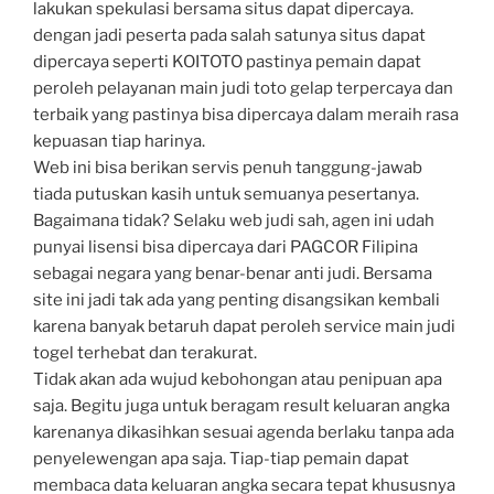
lakukan spekulasi bersama situs dapat dipercaya.
dengan jadi peserta pada salah satunya situs dapat
dipercaya seperti KOITOTO pastinya pemain dapat
peroleh pelayanan main judi toto gelap terpercaya dan
terbaik yang pastinya bisa dipercaya dalam meraih rasa
kepuasan tiap harinya.
Web ini bisa berikan servis penuh tanggung-jawab
tiada putuskan kasih untuk semuanya pesertanya.
Bagaimana tidak? Selaku web judi sah, agen ini udah
punyai lisensi bisa dipercaya dari PAGCOR Filipina
sebagai negara yang benar-benar anti judi. Bersama
site ini jadi tak ada yang penting disangsikan kembali
karena banyak betaruh dapat peroleh service main judi
togel terhebat dan terakurat.
Tidak akan ada wujud kebohongan atau penipuan apa
saja. Begitu juga untuk beragam result keluaran angka
karenanya dikasihkan sesuai agenda berlaku tanpa ada
penyelewengan apa saja. Tiap-tiap pemain dapat
membaca data keluaran angka secara tepat khususnya