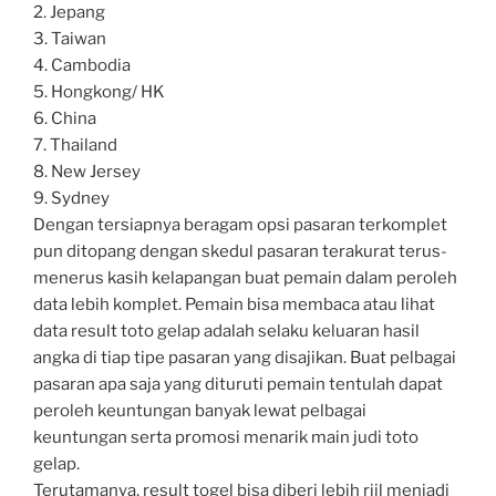
2. Jepang
3. Taiwan
4. Cambodia
5. Hongkong/ HK
6. China
7. Thailand
8. New Jersey
9. Sydney
Dengan tersiapnya beragam opsi pasaran terkomplet
pun ditopang dengan skedul pasaran terakurat terus-
menerus kasih kelapangan buat pemain dalam peroleh
data lebih komplet. Pemain bisa membaca atau lihat
data result toto gelap adalah selaku keluaran hasil
angka di tiap tipe pasaran yang disajikan. Buat pelbagai
pasaran apa saja yang dituruti pemain tentulah dapat
peroleh keuntungan banyak lewat pelbagai
keuntungan serta promosi menarik main judi toto
gelap.
Terutamanya, result togel bisa diberi lebih riil menjadi