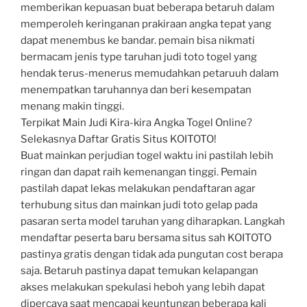
memberikan kepuasan buat beberapa betaruh dalam
memperoleh keringanan prakiraan angka tepat yang
dapat menembus ke bandar. pemain bisa nikmati
bermacam jenis type taruhan judi toto togel yang
hendak terus-menerus memudahkan petaruuh dalam
menempatkan taruhannya dan beri kesempatan
menang makin tinggi.
Terpikat Main Judi Kira-kira Angka Togel Online?
Selekasnya Daftar Gratis Situs KOITOTO!
Buat mainkan perjudian togel waktu ini pastilah lebih
ringan dan dapat raih kemenangan tinggi. Pemain
pastilah dapat lekas melakukan pendaftaran agar
terhubung situs dan mainkan judi toto gelap pada
pasaran serta model taruhan yang diharapkan. Langkah
mendaftar peserta baru bersama situs sah KOITOTO
pastinya gratis dengan tidak ada pungutan cost berapa
saja. Betaruh pastinya dapat temukan kelapangan
akses melakukan spekulasi heboh yang lebih dapat
dipercaya saat mencapai keuntungan beberapa kali