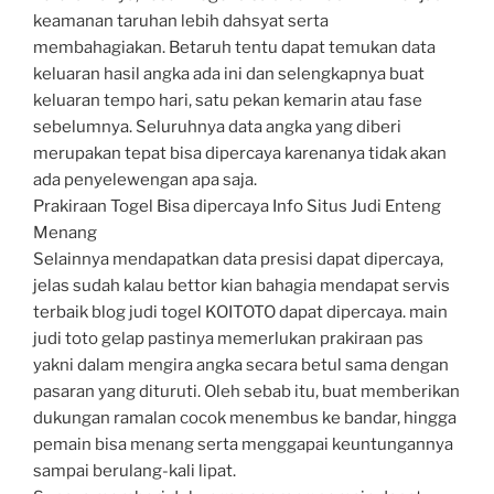
keamanan taruhan lebih dahsyat serta
membahagiakan. Betaruh tentu dapat temukan data
keluaran hasil angka ada ini dan selengkapnya buat
keluaran tempo hari, satu pekan kemarin atau fase
sebelumnya. Seluruhnya data angka yang diberi
merupakan tepat bisa dipercaya karenanya tidak akan
ada penyelewengan apa saja.
Prakiraan Togel Bisa dipercaya Info Situs Judi Enteng
Menang
Selainnya mendapatkan data presisi dapat dipercaya,
jelas sudah kalau bettor kian bahagia mendapat servis
terbaik blog judi togel KOITOTO dapat dipercaya. main
judi toto gelap pastinya memerlukan prakiraan pas
yakni dalam mengira angka secara betul sama dengan
pasaran yang dituruti. Oleh sebab itu, buat memberikan
dukungan ramalan cocok menembus ke bandar, hingga
pemain bisa menang serta menggapai keuntungannya
sampai berulang-kali lipat.