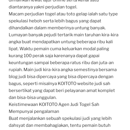
dimainkan lewat lajur online serta kenal satu
diantaranya yakni perjudian togel.
Macam perjudian togel atau toto gelap ialah satu type
spekulasi heboh serta lebih bagus yang dapat
dihandalkan dalam memberinya untung banyak.
Lumayan banyak pejudi tertarik main taruhan kira-kira
angka buat mendapatkan untung beberapa ribu kali
lipat. Waktu pemain cuma keluarkan modal paling
kurang 100 perak saja karenanya dapat gapai
keuntungan sampai beberapa ratus ribu dan juta-an
rupiah. Main judi kira-kira angka semestinya bersama
blog judi bisa dipercaya yang bisa dipercaya dengan
bagus, seperti misalnya KOITOTO website judi sah
bersertikat yang dapat beri pelayanan amat komplet
dan bisa-bisa unggulan.
Keistimewaan KOITOTO Agen Judi Togel Sah
Mempunyai pengalaman
Buat menjalankan sebuah spekulasi judi yang lebih
dahsyat dan membahagiakan, tentu pemain butuh