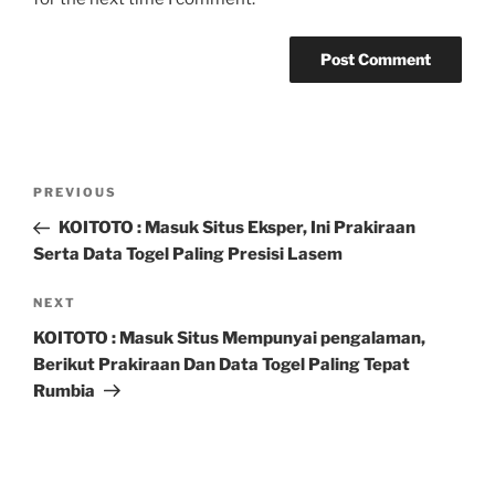
Post
Previous
PREVIOUS
navigation
Post
KOITOTO : Masuk Situs Eksper, Ini Prakiraan
Serta Data Togel Paling Presisi Lasem
Next
NEXT
Post
KOITOTO : Masuk Situs Mempunyai pengalaman,
Berikut Prakiraan Dan Data Togel Paling Tepat
Rumbia