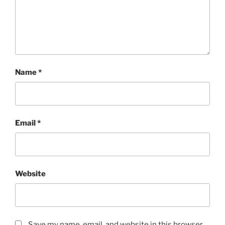
Name
*
Email
*
Website
Save my name, email, and website in this browser