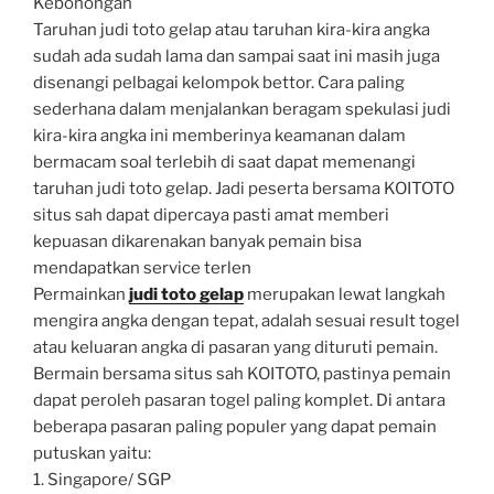
Kebohongan
Taruhan judi toto gelap atau taruhan kira-kira angka
sudah ada sudah lama dan sampai saat ini masih juga
disenangi pelbagai kelompok bettor. Cara paling
sederhana dalam menjalankan beragam spekulasi judi
kira-kira angka ini memberinya keamanan dalam
bermacam soal terlebih di saat dapat memenangi
taruhan judi toto gelap. Jadi peserta bersama KOITOTO
situs sah dapat dipercaya pasti amat memberi
kepuasan dikarenakan banyak pemain bisa
mendapatkan service terlen
Permainkan
judi toto gelap
merupakan lewat langkah
mengira angka dengan tepat, adalah sesuai result togel
atau keluaran angka di pasaran yang dituruti pemain.
Bermain bersama situs sah KOITOTO, pastinya pemain
dapat peroleh pasaran togel paling komplet. Di antara
beberapa pasaran paling populer yang dapat pemain
putuskan yaitu:
1. Singapore/ SGP