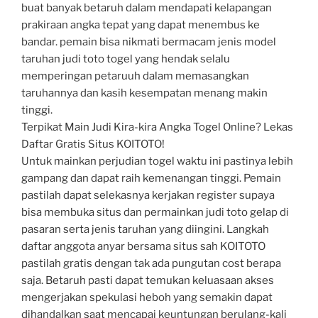
buat banyak betaruh dalam mendapati kelapangan
prakiraan angka tepat yang dapat menembus ke
bandar. pemain bisa nikmati bermacam jenis model
taruhan judi toto togel yang hendak selalu
memperingan petaruuh dalam memasangkan
taruhannya dan kasih kesempatan menang makin
tinggi.
Terpikat Main Judi Kira-kira Angka Togel Online? Lekas
Daftar Gratis Situs KOITOTO!
Untuk mainkan perjudian togel waktu ini pastinya lebih
gampang dan dapat raih kemenangan tinggi. Pemain
pastilah dapat selekasnya kerjakan register supaya
bisa membuka situs dan permainkan judi toto gelap di
pasaran serta jenis taruhan yang diingini. Langkah
daftar anggota anyar bersama situs sah KOITOTO
pastilah gratis dengan tak ada pungutan cost berapa
saja. Betaruh pasti dapat temukan keluasaan akses
mengerjakan spekulasi heboh yang semakin dapat
dihandalkan saat mencapai keuntungan berulang-kali