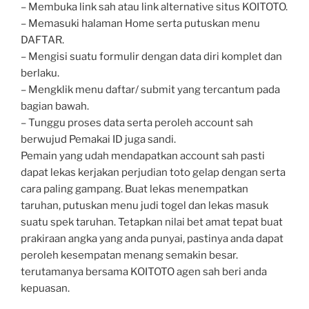
– Membuka link sah atau link alternative situs KOITOTO.
– Memasuki halaman Home serta putuskan menu
DAFTAR.
– Mengisi suatu formulir dengan data diri komplet dan
berlaku.
– Mengklik menu daftar/ submit yang tercantum pada
bagian bawah.
– Tunggu proses data serta peroleh account sah
berwujud Pemakai ID juga sandi.
Pemain yang udah mendapatkan account sah pasti
dapat lekas kerjakan perjudian toto gelap dengan serta
cara paling gampang. Buat lekas menempatkan
taruhan, putuskan menu judi togel dan lekas masuk
suatu spek taruhan. Tetapkan nilai bet amat tepat buat
prakiraan angka yang anda punyai, pastinya anda dapat
peroleh kesempatan menang semakin besar.
terutamanya bersama KOITOTO agen sah beri anda
kepuasan.