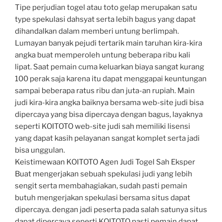
Tipe perjudian togel atau toto gelap merupakan satu
type spekulasi dahsyat serta lebih bagus yang dapat
dihandalkan dalam memberi untung berlimpah.
Lumayan banyak pejudi tertarik main taruhan kira-kira
angka buat memperoleh untung beberapa ribu kali
lipat. Saat pemain cuma keluarkan biaya sangat kurang
100 perak saja karena itu dapat menggapai keuntungan
sampai beberapa ratus ribu dan juta-an rupiah. Main
judi kira-kira angka baiknya bersama web-site judi bisa
dipercaya yang bisa dipercaya dengan bagus, layaknya
seperti KOITOTO web-site judi sah memiliki lisensi
yang dapat kasih pelayanan sangat komplet serta jadi
bisa unggulan.
Keistimewaan KOITOTO Agen Judi Togel Sah Eksper
Buat mengerjakan sebuah spekulasi judi yang lebih
sengit serta membahagiakan, sudah pasti pemain
butuh mengerjakan spekulasi bersama situs dapat
dipercaya. dengan jadi peserta pada salah satunya situs
dapat dipercaya seperti KOITOTO pasti pemain dapat