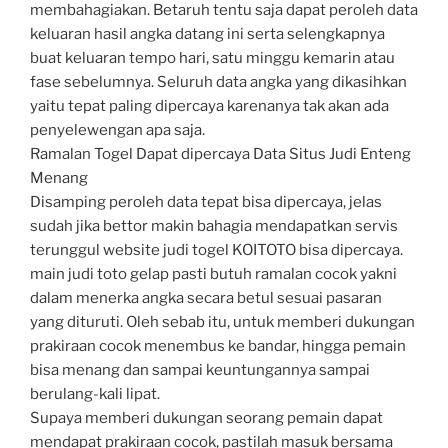
membahagiakan. Betaruh tentu saja dapat peroleh data
keluaran hasil angka datang ini serta selengkapnya
buat keluaran tempo hari, satu minggu kemarin atau
fase sebelumnya. Seluruh data angka yang dikasihkan
yaitu tepat paling dipercaya karenanya tak akan ada
penyelewengan apa saja.
Ramalan Togel Dapat dipercaya Data Situs Judi Enteng
Menang
Disamping peroleh data tepat bisa dipercaya, jelas
sudah jika bettor makin bahagia mendapatkan servis
terunggul website judi togel KOITOTO bisa dipercaya.
main judi toto gelap pasti butuh ramalan cocok yakni
dalam menerka angka secara betul sesuai pasaran
yang dituruti. Oleh sebab itu, untuk memberi dukungan
prakiraan cocok menembus ke bandar, hingga pemain
bisa menang dan sampai keuntungannya sampai
berulang-kali lipat.
Supaya memberi dukungan seorang pemain dapat
mendapat prakiraan cocok, pastilah masuk bersama