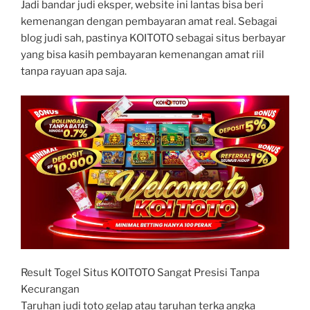
Jadi bandar judi eksper, website ini lantas bisa beri
kemenangan dengan pembayaran amat real. Sebagai
blog judi sah, pastinya KOITOTO sebagai situs berbayar
yang bisa kasih pembayaran kemenangan amat riil
tanpa rayuan apa saja.
Result Togel Situs KOITOTO Sangat Presisi Tanpa
Kecurangan
Taruhan judi toto gelap atau taruhan terka angka