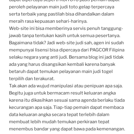
peroleh pelayanan main judi toto gelap terpercaya
serta terbaik yang pastilah bisa dihandalkan dalam
meraih rasa kepuasan sehari-harinya.
Web-site ini bisa memberinya servis penuh tanggung-
jawab tanpa tentukan kasih untuk semua pesertanya.
Bagaimana tidak? Jadi web-site judi sah, agen ini sudah
mempunyai lisensi bisa dipercaya dari PAGCOR Filipina
selaku negara yang anti judi. Bersama blog ini jadi tidak
ada yang harus disangsikan kembali karena banyak
betaruh dapat temukan pelayanan main judi togel
terpilih dan terakurat.
Tak akan ada wujud manipulasi atau penipuan apa saja.
Begitu juga untuk bermacam result keluaran angka
karena itu dikasihkan sesuai sama agenda berlaku tiada
kecurangan apa saja. Tiap-tiap pemain dapat membaca
data keluaran angka secara tepat terlebih dalam
membuat lebih mudah temukan perkiraan tepat
menembus bandar yang dapat bawa pada kemenangan.