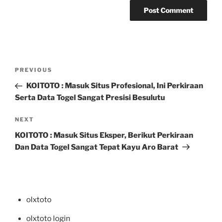
Post
Previous
PREVIOUS
navigation
Post
KOITOTO : Masuk Situs Profesional, Ini Perkiraan
Serta Data Togel Sangat Presisi Besulutu
Next
NEXT
Post
KOITOTO : Masuk Situs Eksper, Berikut Perkiraan
Dan Data Togel Sangat Tepat Kayu Aro Barat
olxtoto
olxtoto login