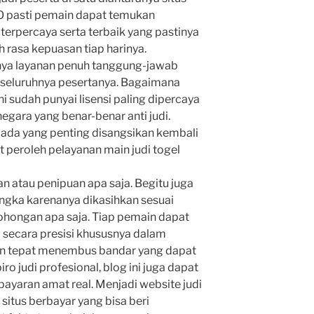
TO pasti pemain dapat temukan
 terpercaya serta terbaik yang pastinya
 rasa kepuasan tiap harinya.
nya layanan penuh tanggung-jawab
 seluruhnya pesertanya. Bagaimana
ini sudah punyai lisensi paling dipercaya
egara yang benar-benar anti judi.
k ada yang penting disangsikan kembali
 peroleh pelayanan main judi togel
 atau penipuan apa saja. Begitu juga
angka karenanya dikasihkan sesuai
ohongan apa saja. Tiap pemain dapat
secara presisi khususnya dalam
 tepat menembus bandar yang dapat
o judi profesional, blog ini juga dapat
yaran amat real. Menjadi website judi
situs berbayar yang bisa beri