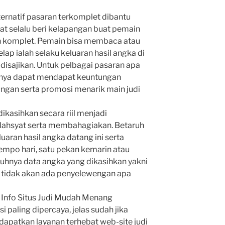
ternatif pasaran terkomplet dibantu
at selalu beri kelapangan buat pemain
h komplet. Pemain bisa membaca atau
ap ialah selaku keluaran hasil angka di
disajikan. Untuk pelbagai pasaran apa
tinya dapat mendapat keuntungan
ngan serta promosi menarik main judi
dikasihkan secara riil menjadi
dahsyat serta membahagiakan. Betaruh
uaran hasil angka datang ini serta
empo hari, satu pekan kemarin atau
uhnya data angka yang dikasihkan yakni
tu tidak akan ada penyelewengan apa
a Info Situs Judi Mudah Menang
 paling dipercaya, jelas sudah jika
apatkan layanan terhebat web-site judi