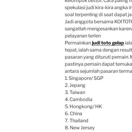
kelompok bettor. Cara paling
spekulasi judi kira-kira angk
soal terpenting di saat dapat j
Jadi anggota bersama KOITOTO 
sangatlah mengesankan karen
pelayanan terlen
Permainkan
judi toto gelap
ial
tepat, ialah sama dengan resul
pasaran yang dituruti pemain.
pastinya pemain dapat temukan
antara sejumlah pasaran terma
1. Singapore/ SGP
2. Jepang
3. Taiwan
4. Cambodia
5. Hongkong/ HK
6. China
7. Thailand
8. New Jersey