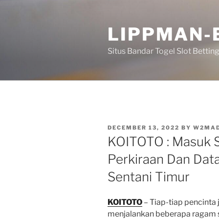
Skip
to
LIPPMAN-
content
Situs Bandar Togel Slot Bettin
POSTED
DECEMBER 13, 2022
BY
W2MA
ON
KOITOTO : Masuk Si
Perkiraan Dan Dat
Sentani Timur
KOITOTO
– Tiap-tiap pencinta 
menjalankan beberapa ragam s