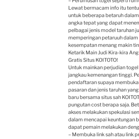
– Perumusan togel seperti rum
Lewat bermacam info itu tent
untuk beberapa betaruh dalam
angka tepat yang dapat menem
pelbagai jenis model taruhan j
memperingan petaruuh dalam 
kesempatan menang makin tin
Ketarik Main Judi Kira-kira An
Gratis Situs KOITOTO!
Untuk mainkan perjudian togel k
jangkau kemenangan tinggi. Pe
pendaftaran supaya membuka si
pasaran dan jenis taruhan yang
baru bersama situs sah KOITOT
pungutan cost berapa saja. Bet
akses melakukan spekulasi sen
dalam mencapai keuntungan ber
dapat pemain melakukan deng
– Membuka link sah atau link p