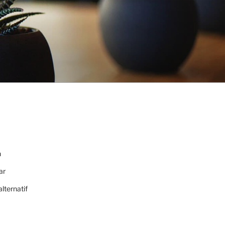
n
ar
alternatif
m