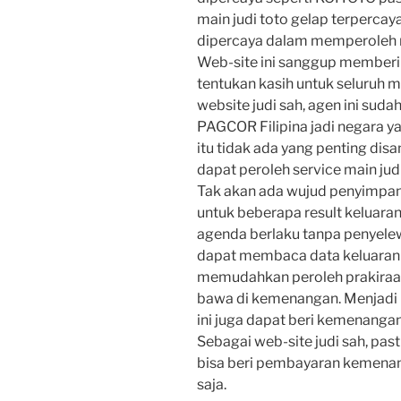
main judi toto gelap terpercaya
dipercaya dalam memperoleh r
Web-site ini sanggup memberi
tentukan kasih untuk seluruh
website judi sah, agen ini sudah
PAGCOR Filipina jadi negara ya
itu tidak ada yang penting di
dapat peroleh service main judi
Tak akan ada wujud penyimpang
untuk beberapa result keluaran
agenda berlaku tanpa penyelew
dapat membaca data keluaran 
memudahkan peroleh prakiraa
bawa di kemenangan. Menjadi b
ini juga dapat beri kemenanga
Sebagai web-site judi sah, pas
bisa beri pembayaran kemenang
saja.