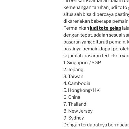
ini berikan keamanan dalam be
kemenangan taruhan judi toto 
situs sah bisa dipercaya past
dikarenakan beberapa pemain b
Permainkan
judi toto gelap
ial
dengan tepat, adalah sesuai sa
pasaran yang dituruti pemain.
pastinya pemain dapat peroleh
sejumlah pasaran terbeken yan
1. Singapore/ SGP
2. Jepang
3. Taiwan
4. Cambodia
5. Hongkong/ HK
6. China
7. Thailand
8. New Jersey
9. Sydney
Dengan terdapatnya bermacam