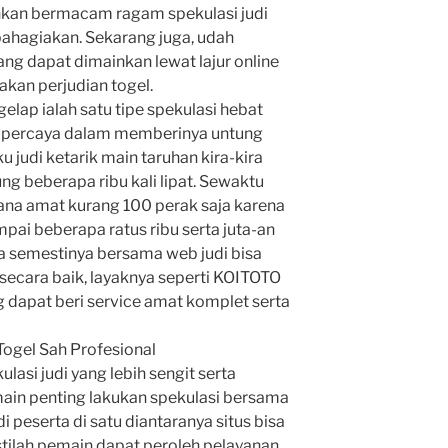
nkan bermacam ragam spekulasi judi
ahagiakan. Sekarang juga, udah
ng dapat dimainkan lewat lajur online
akan perjudian togel.
gelap ialah satu tipe spekulasi hebat
 dipercaya dalam memberinya untung
judi ketarik main taruhan kira-kira
g beberapa ribu kali lipat. Sewaktu
a amat kurang 100 perak saja karena
pai beberapa ratus ribu serta juta-an
gka semestinya bersama web judi bisa
secara baik, layaknya seperti KOITOTO
ng dapat beri service amat komplet serta
ogel Sah Profesional
asi judi yang lebih sengit serta
in penting lakukan spekulasi bersama
i peserta di satu diantaranya situs bisa
tilah pemain dapat peroleh pelayanan