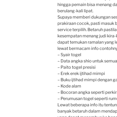
hingga pemain bisa menang d
berulang-kali lipat.
Supaya memberi dukungan se
prakiraan cocok, pasti masuk
service terpilih. Betaruh past
kesempatan menang judi kira-k
dapat temukan ramalan yang le
lewat bermacam info contohny
– Syair togel
– Data angka shio untuk semua
– Paito togel presisi
– Erek erek ijtihad mimpi
– Buku ijtihad mimpi dengan 
– Kode alam
– Bocoran angka seperti perki
– Perumusan togel seperti rum
Lewat beberapa info itu tentu
banyak betaruh dalam mendapa