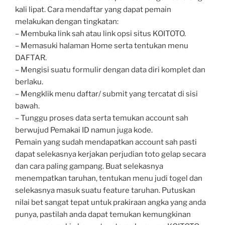
kali lipat. Cara mendaftar yang dapat pemain
melakukan dengan tingkatan:
– Membuka link sah atau link opsi situs KOITOTO.
– Memasuki halaman Home serta tentukan menu
DAFTAR.
– Mengisi suatu formulir dengan data diri komplet dan
berlaku.
– Mengklik menu daftar/ submit yang tercatat di sisi
bawah.
– Tunggu proses data serta temukan account sah
berwujud Pemakai ID namun juga kode.
Pemain yang sudah mendapatkan account sah pasti
dapat selekasnya kerjakan perjudian toto gelap secara
dan cara paling gampang. Buat selekasnya
menempatkan taruhan, tentukan menu judi togel dan
selekasnya masuk suatu feature taruhan. Putuskan
nilai bet sangat tepat untuk prakiraan angka yang anda
punya, pastilah anda dapat temukan kemungkinan