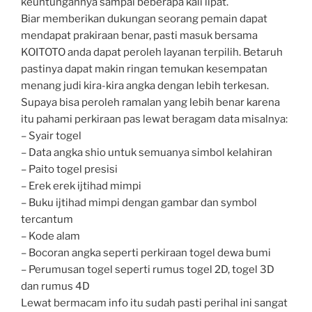
keuntungannya sampai beberapa kali lipat.
Biar memberikan dukungan seorang pemain dapat
mendapat prakiraan benar, pasti masuk bersama
KOITOTO anda dapat peroleh layanan terpilih. Betaruh
pastinya dapat makin ringan temukan kesempatan
menang judi kira-kira angka dengan lebih terkesan.
Supaya bisa peroleh ramalan yang lebih benar karena
itu pahami perkiraan pas lewat beragam data misalnya:
– Syair togel
– Data angka shio untuk semuanya simbol kelahiran
– Paito togel presisi
– Erek erek ijtihad mimpi
– Buku ijtihad mimpi dengan gambar dan symbol
tercantum
– Kode alam
– Bocoran angka seperti perkiraan togel dewa bumi
– Perumusan togel seperti rumus togel 2D, togel 3D
dan rumus 4D
Lewat bermacam info itu sudah pasti perihal ini sangat