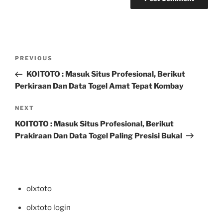
Post
Previous
PREVIOUS
navigation
Post
KOITOTO : Masuk Situs Profesional, Berikut
Perkiraan Dan Data Togel Amat Tepat Kombay
Next
NEXT
Post
KOITOTO : Masuk Situs Profesional, Berikut
Prakiraan Dan Data Togel Paling Presisi Bukal
olxtoto
olxtoto login