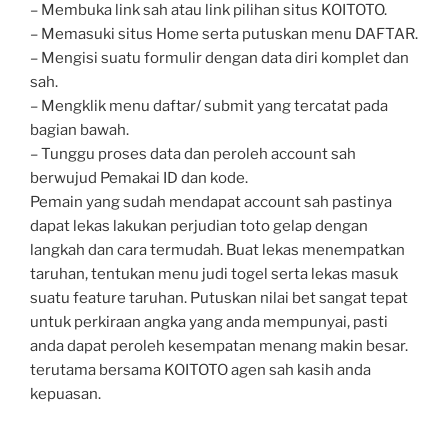
– Membuka link sah atau link pilihan situs KOITOTO.
– Memasuki situs Home serta putuskan menu DAFTAR.
– Mengisi suatu formulir dengan data diri komplet dan
sah.
– Mengklik menu daftar/ submit yang tercatat pada
bagian bawah.
– Tunggu proses data dan peroleh account sah
berwujud Pemakai ID dan kode.
Pemain yang sudah mendapat account sah pastinya
dapat lekas lakukan perjudian toto gelap dengan
langkah dan cara termudah. Buat lekas menempatkan
taruhan, tentukan menu judi togel serta lekas masuk
suatu feature taruhan. Putuskan nilai bet sangat tepat
untuk perkiraan angka yang anda mempunyai, pasti
anda dapat peroleh kesempatan menang makin besar.
terutama bersama KOITOTO agen sah kasih anda
kepuasan.