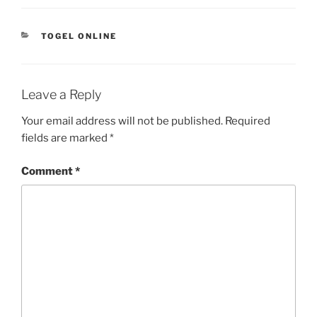
CATEGORIES
TOGEL ONLINE
Leave a Reply
Your email address will not be published.
Required
fields are marked
*
Comment
*