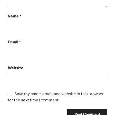
Name
*
Email
*
Website
Save my name, email, and website in this browser
for the next time I comment.