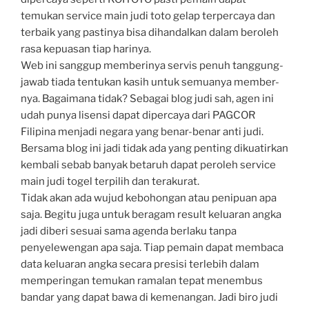
temukan service main judi toto gelap terpercaya dan
terbaik yang pastinya bisa dihandalkan dalam beroleh
rasa kepuasan tiap harinya.
Web ini sanggup memberinya servis penuh tanggung-
jawab tiada tentukan kasih untuk semuanya member-
nya. Bagaimana tidak? Sebagai blog judi sah, agen ini
udah punya lisensi dapat dipercaya dari PAGCOR
Filipina menjadi negara yang benar-benar anti judi.
Bersama blog ini jadi tidak ada yang penting dikuatirkan
kembali sebab banyak betaruh dapat peroleh service
main judi togel terpilih dan terakurat.
Tidak akan ada wujud kebohongan atau penipuan apa
saja. Begitu juga untuk beragam result keluaran angka
jadi diberi sesuai sama agenda berlaku tanpa
penyelewengan apa saja. Tiap pemain dapat membaca
data keluaran angka secara presisi terlebih dalam
memperingan temukan ramalan tepat menembus
bandar yang dapat bawa di kemenangan. Jadi biro judi