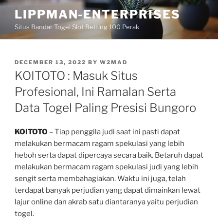
Skip
LIPPMAN-ENTERPRISES
to
Situs Bandar Togel Slot Betting 100 Perak
content
POSTED
DECEMBER 13, 2022
BY
W2MAD
ON
KOITOTO : Masuk Situs
Profesional, Ini Ramalan Serta
Data Togel Paling Presisi Bungoro
KOITOTO
– Tiap penggila judi saat ini pasti dapat
melakukan bermacam ragam spekulasi yang lebih
heboh serta dapat dipercaya secara baik. Betaruh dapat
melakukan bermacam ragam spekulasi judi yang lebih
sengit serta membahagiakan. Waktu ini juga, telah
terdapat banyak perjudian yang dapat dimainkan lewat
lajur online dan akrab satu diantaranya yaitu perjudian
togel.