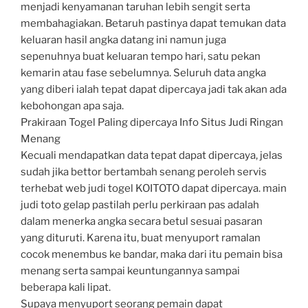
menjadi kenyamanan taruhan lebih sengit serta
membahagiakan. Betaruh pastinya dapat temukan data
keluaran hasil angka datang ini namun juga
sepenuhnya buat keluaran tempo hari, satu pekan
kemarin atau fase sebelumnya. Seluruh data angka
yang diberi ialah tepat dapat dipercaya jadi tak akan ada
kebohongan apa saja.
Prakiraan Togel Paling dipercaya Info Situs Judi Ringan
Menang
Kecuali mendapatkan data tepat dapat dipercaya, jelas
sudah jika bettor bertambah senang peroleh servis
terhebat web judi togel KOITOTO dapat dipercaya. main
judi toto gelap pastilah perlu perkiraan pas adalah
dalam menerka angka secara betul sesuai pasaran
yang dituruti. Karena itu, buat menyuport ramalan
cocok menembus ke bandar, maka dari itu pemain bisa
menang serta sampai keuntungannya sampai
beberapa kali lipat.
Supaya menyuport seorang pemain dapat