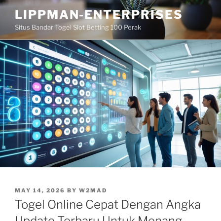
Skip
LIPPMAN-ENTERPRISES
to
Situs Bandar Togel Slot Betting 100 Perak
content
POSTED
MAY 14, 2026
BY
W2MAD
ON
Togel Online Cepat Dengan Angka
Update Terbaru Untuk Menang