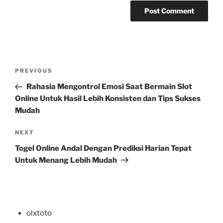
Post
Previous
PREVIOUS
navigation
Post
Rahasia Mengontrol Emosi Saat Bermain Slot
Online Untuk Hasil Lebih Konsisten dan Tips Sukses
Mudah
Next
NEXT
Post
Togel Online Andal Dengan Prediksi Harian Tepat
Untuk Menang Lebih Mudah
olxtoto