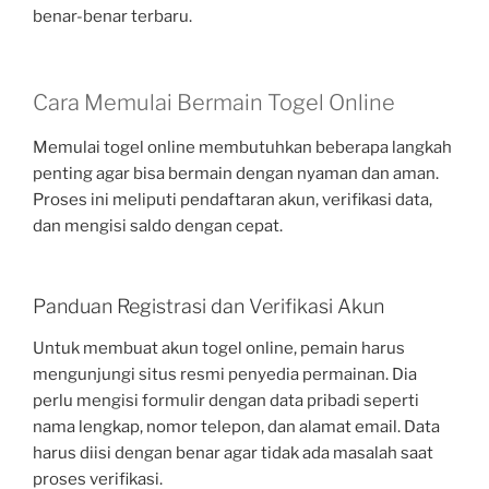
benar-benar terbaru.
Cara Memulai Bermain Togel Online
Memulai togel online membutuhkan beberapa langkah
penting agar bisa bermain dengan nyaman dan aman.
Proses ini meliputi pendaftaran akun, verifikasi data,
dan mengisi saldo dengan cepat.
Panduan Registrasi dan Verifikasi Akun
Untuk membuat akun togel online, pemain harus
mengunjungi situs resmi penyedia permainan. Dia
perlu mengisi formulir dengan data pribadi seperti
nama lengkap, nomor telepon, dan alamat email. Data
harus diisi dengan benar agar tidak ada masalah saat
proses verifikasi.