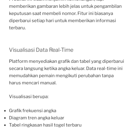
memberikan gambaran lebih jelas untuk pengambilan
keputusan saat membeli nomor. Fitur ini biasanya
diperbarui setiap hari untuk memberikan informasi
terbaru.
Visualisasi Data Real-Time
Platform menyediakan grafik dan tabel yang diperbarui
secara langsung ketika angka keluar. Data real-time ini
memudahkan pemain mengikuti perubahan tanpa
harus mencari manual.
Visualisasi berupa:
Grafik frekuensi angka
Diagram tren angka keluar
Tabel ringkasan hasil togel terbaru