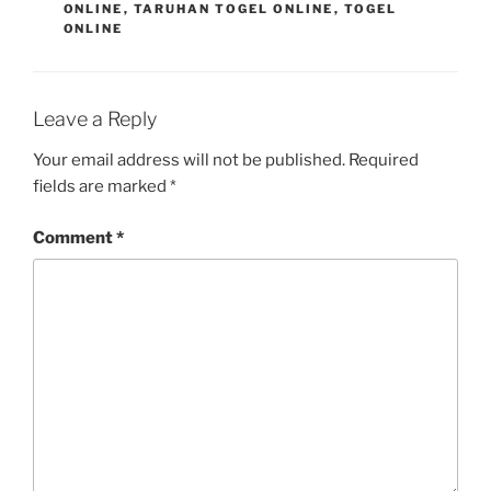
ONLINE
,
TARUHAN TOGEL ONLINE
,
TOGEL
ONLINE
Leave a Reply
Your email address will not be published.
Required
fields are marked
*
Comment
*