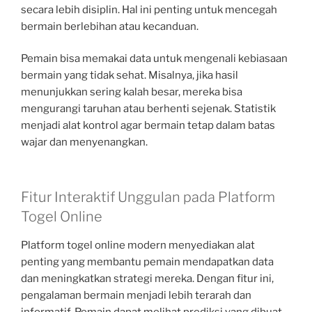
secara lebih disiplin. Hal ini penting untuk mencegah
bermain berlebihan atau kecanduan.
Pemain bisa memakai data untuk mengenali kebiasaan
bermain yang tidak sehat. Misalnya, jika hasil
menunjukkan sering kalah besar, mereka bisa
mengurangi taruhan atau berhenti sejenak. Statistik
menjadi alat kontrol agar bermain tetap dalam batas
wajar dan menyenangkan.
Fitur Interaktif Unggulan pada Platform
Togel Online
Platform togel online modern menyediakan alat
penting yang membantu pemain mendapatkan data
dan meningkatkan strategi mereka. Dengan fitur ini,
pengalaman bermain menjadi lebih terarah dan
informatif. Pemain dapat melihat prediksi yang dibuat