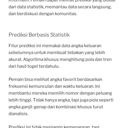
dari data statistik, memantau data secara langsung,
dan berdiskusi dengan komunitas.
Prediksi Berbasis Statistik
Fitur prediksi ini memakai data angka keluaran
sebelumnya untuk membuat tebakan yang lebih
akurat. Algoritma khusus menghitung pola dan tren
dari hasil togel terdahulu.
Pemain bisa melihat angka favorit berdasarkan
frekuensi kemunculan dan waktu keluaran. Ini
membantu mereka memilih nomor dengan peluang
lebih tinggi. Tidak hanya angka, tapi juga pola seperti
angka ganjil-genap dan kombinasi khusus turut
dianalisis.
Prediksi ini tidak menjamin kemenangan, tapi