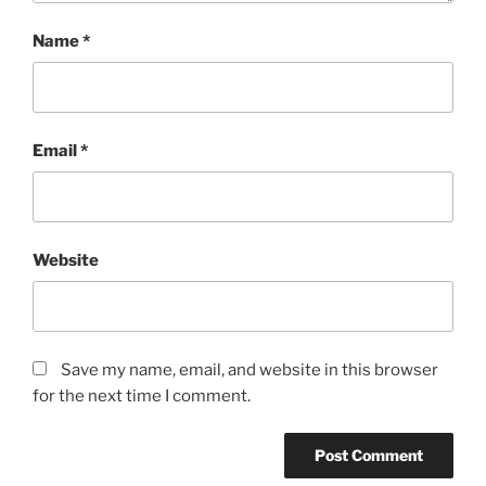
Name
*
Email
*
Website
Save my name, email, and website in this browser
for the next time I comment.