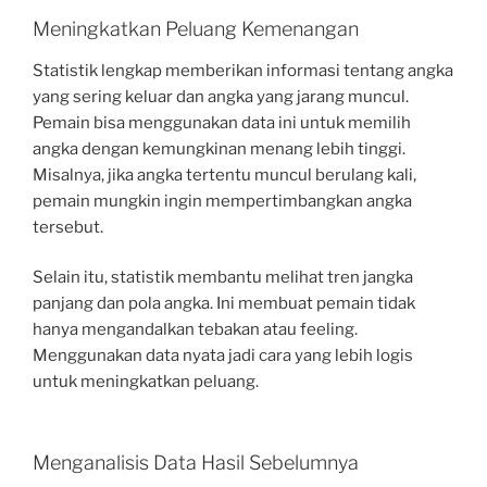
Meningkatkan Peluang Kemenangan
Statistik lengkap memberikan informasi tentang angka
yang sering keluar dan angka yang jarang muncul.
Pemain bisa menggunakan data ini untuk memilih
angka dengan kemungkinan menang lebih tinggi.
Misalnya, jika angka tertentu muncul berulang kali,
pemain mungkin ingin mempertimbangkan angka
tersebut.
Selain itu, statistik membantu melihat tren jangka
panjang dan pola angka. Ini membuat pemain tidak
hanya mengandalkan tebakan atau feeling.
Menggunakan data nyata jadi cara yang lebih logis
untuk meningkatkan peluang.
Menganalisis Data Hasil Sebelumnya