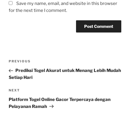
Save my name, email, and website in this browser
for the next time I comment.
Post
Previous
PREVIOUS
navigation
Post
Prediksi Togel Akurat untuk Menang Lebih Mudah
Setiap Hari
Next
NEXT
Post
Platform Togel Online Gacor Terpercaya dengan
Pelayanan Ramah