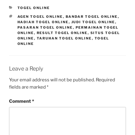
CATEGORIES
TOGEL ONLINE
TAGS
AGEN TOGEL ONLINE
,
BANDAR TOGEL ONLINE
,
HADIAH TOGEL ONLINE
,
JUDI TOGEL ONLINE
,
PASARAN TOGEL ONLINE
,
PERMAINAN TOGEL
ONLINE
,
RESULT TOGEL ONLINE
,
SITUS TOGEL
ONLINE
,
TARUHAN TOGEL ONLINE
,
TOGEL
ONLINE
Leave a Reply
Your email address will not be published.
Required
fields are marked
*
Comment
*