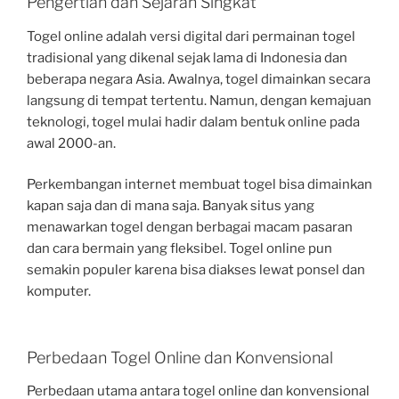
Pengertian dan Sejarah Singkat
Togel online adalah versi digital dari permainan togel
tradisional yang dikenal sejak lama di Indonesia dan
beberapa negara Asia. Awalnya, togel dimainkan secara
langsung di tempat tertentu. Namun, dengan kemajuan
teknologi, togel mulai hadir dalam bentuk online pada
awal 2000-an.
Perkembangan internet membuat togel bisa dimainkan
kapan saja dan di mana saja. Banyak situs yang
menawarkan togel dengan berbagai macam pasaran
dan cara bermain yang fleksibel. Togel online pun
semakin populer karena bisa diakses lewat ponsel dan
komputer.
Perbedaan Togel Online dan Konvensional
Perbedaan utama antara togel online dan konvensional