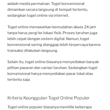
adalah media permainan. Togel konvensional
dimainkan secara langsung di tempat tertentu,
sedangkan togel online via internet.
Togel online menawarkan kemudahan akses 24 jam
tanpa harus pergi ke lokasi fisik. Proses taruhan juga
lebih cepat dengan sistem digital. Namun, togel
konvensional sering dianggap lebih terpercaya karena
transaksi dilakukan langsung.
Selain itu, togel online biasanya menyediakan banyak
pilihan pasaran dan variasi taruhan. Sedangkan togel
konvensional hanya menyediakan pasar lokal atau
tertentu saja.
Kriteria Keunggulan Togel Online Populer
Togel online populer biasanya memiliki beberapa