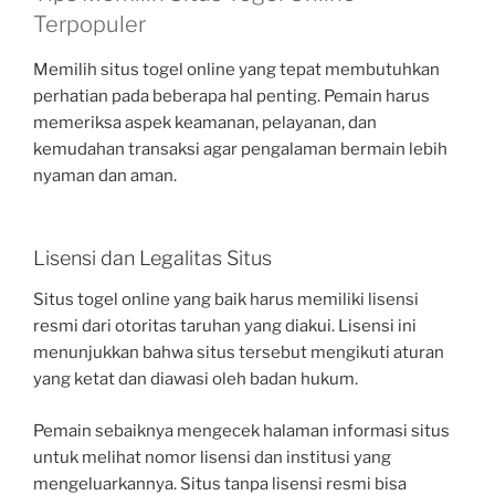
Terpopuler
Memilih situs togel online yang tepat membutuhkan
perhatian pada beberapa hal penting. Pemain harus
memeriksa aspek keamanan, pelayanan, dan
kemudahan transaksi agar pengalaman bermain lebih
nyaman dan aman.
Lisensi dan Legalitas Situs
Situs togel online yang baik harus memiliki lisensi
resmi dari otoritas taruhan yang diakui. Lisensi ini
menunjukkan bahwa situs tersebut mengikuti aturan
yang ketat dan diawasi oleh badan hukum.
Pemain sebaiknya mengecek halaman informasi situs
untuk melihat nomor lisensi dan institusi yang
mengeluarkannya. Situs tanpa lisensi resmi bisa