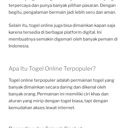
terpercaya dan punya banyak pilihan pasaran. Dengan
begitu, pengalaman bermain jadi lebih seru dan aman.
Selain itu, togel online juga bisa dimainkan kapan saja
karena tersedia di berbagai platform digital. Ini
membuatnya semakin digemari oleh banyak pemain di
Indonesia.
Apa Itu Togel Online Terpopuler?
Togel online terpopuler adalah permainan togel yang
banyak dimainkan secara daring dan dikenal oleh
banyak orang. Permainan ini memiliki ciri khas dan
aturan yang mirip dengan togel biasa, tapi dengan
kemudahan akses lewat internet.