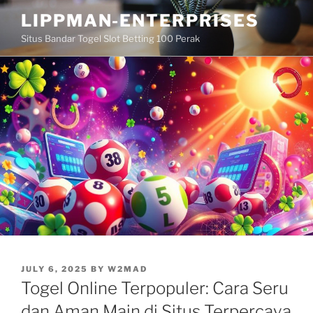
Skip
LIPPMAN-ENTERPRISES
to
Situs Bandar Togel Slot Betting 100 Perak
content
POSTED
JULY 6, 2025
BY
W2MAD
ON
Togel Online Terpopuler: Cara Seru
dan Aman Main di Situs Terpercaya