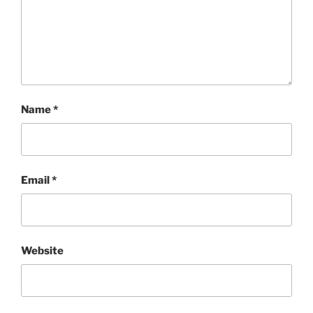
Name
*
Email
*
Website