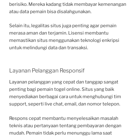
berisiko. Mereka kadang tidak membayar kemenangan
atau data pemain bisa disalahgunakan.
Selain itu, legalitas situs juga penting agar pemain
merasa aman dan terjamin. Lisensi membantu
memastikan situs menggunakan teknologi enkripsi
untuk melindungi data dan transaksi.
Layanan Pelanggan Responsif
Layanan pelanggan yang cepat dan tanggap sangat
penting bagi pemain togel online. Situs yang baik
menyediakan berbagai cara untuk menghubungi tim
support, seperti live chat, email, dan nomor telepon.
Respons cepat membantu menyelesaikan masalah
teknis atau pertanyaan tentang pembayaran dengan
mudah. Pemain tidak perlu menunggu lama saat