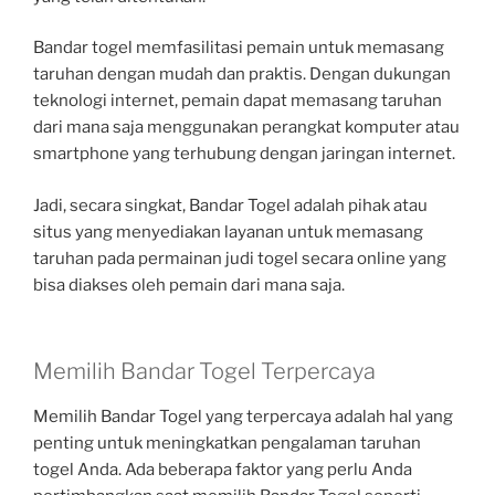
Bandar togel memfasilitasi pemain untuk memasang
taruhan dengan mudah dan praktis. Dengan dukungan
teknologi internet, pemain dapat memasang taruhan
dari mana saja menggunakan perangkat komputer atau
smartphone yang terhubung dengan jaringan internet.
Jadi, secara singkat, Bandar Togel adalah pihak atau
situs yang menyediakan layanan untuk memasang
taruhan pada permainan judi togel secara online yang
bisa diakses oleh pemain dari mana saja.
Memilih Bandar Togel Terpercaya
Memilih Bandar Togel yang terpercaya adalah hal yang
penting untuk meningkatkan pengalaman taruhan
togel Anda. Ada beberapa faktor yang perlu Anda