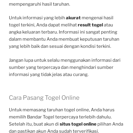
mempengaruhi hasil taruhan.
Untuk informasi yang lebih
akurat
mengenai hasil
togel terkini, Anda dapat melihat
result togel
atau
angka keluaran terbaru. Informasi ini sangat penting
dalam membantu Anda membuat keputusan taruhan
yang lebih baik dan sesuai dengan kondisi terkini.
Jangan lupa untuk selalu menggunakan informasi dari
sumber yang terpercaya dan menghindari sumber
informasi yang tidak jelas atau curang.
Cara Pasang Togel Online
Untuk memasang taruhan togel online, Anda harus
memilih Bandar Togel terpercaya terlebih dahulu.
Setelah itu, buat akun di
situs togel online
pilihan Anda
dan pastikan akun Anda sudah terverifikasi.