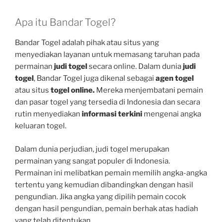
Apa itu Bandar Togel?
Bandar Togel adalah pihak atau situs yang
menyediakan layanan untuk memasang taruhan pada
permainan
judi togel
secara online. Dalam dunia
judi
togel
, Bandar Togel juga dikenal sebagai
agen togel
atau situs
togel online.
Mereka menjembatani pemain
dan pasar togel yang tersedia di Indonesia dan secara
rutin menyediakan
informasi terkini
mengenai angka
keluaran togel.
Dalam dunia perjudian, judi togel merupakan
permainan yang sangat populer di Indonesia.
Permainan ini melibatkan pemain memilih angka-angka
tertentu yang kemudian dibandingkan dengan hasil
pengundian. Jika angka yang dipilih pemain cocok
dengan hasil pengundian, pemain berhak atas hadiah
yang telah ditentukan.