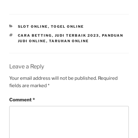
CATEGORIES
SLOT ONLINE
,
TOGEL ONLINE
TAGS
CARA BETTING
,
JUDI TERBAIK 2023
,
PANDUAN
JUDI ONLINE
,
TARUHAN ONLINE
Leave a Reply
Your email address will not be published.
Required
fields are marked
*
Comment
*