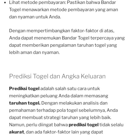
Lihat metode pembayaran: Pastikan bahwa Bandar
Togel menawarkan metode pembayaran yang aman
dan nyaman untuk Anda.
Dengan mempertimbangkan faktor-faktor di atas,
Anda dapat menemukan Bandar Togel terpercaya yang
dapat memberikan pengalaman taruhan togel yang
lebih aman dan nyaman.
Prediksi Togel dan Angka Keluaran
Prediksi togel
adalah salah satu cara untuk
meningkatkan peluang Anda dalam memasang
taruhan togel.
Dengan melakukan analisis dan
pemahaman terhadap pola togel sebelumnya, Anda
dapat membuat strategi taruhan yang lebih baik.
Namun, perlu diingat bahwa
prediksi togel
tidak selalu
akurat
, dan ada faktor-faktor lain yang dapat