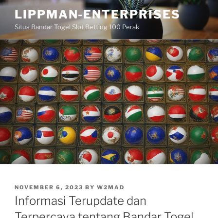
Skip
LIPPMAN-ENTERPRISES
to
Situs Bandar Togel Slot Betting 100 Perak
content
POSTED
NOVEMBER 6, 2023
BY
W2MAD
ON
Informasi Terupdate dan
Terpercaya tentang Bandar Togel