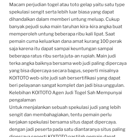
Macam perjudian togel atau toto gelap yaitu satu type
spekulasi sengit serta lebih luar biasa yang dapat
dihandalkan dalam memberi untung meluap. Cukup
banyak pejudi suka main taruhan kira-kira angka buat
memperoleh untung beberapa ribu kali lipat. Saat
pemain cuma keluarkan dana amat kurang 100 perak
saja karena itu dapat sampai keuntungan sampai
beberapa ratus ribu serta juta-an rupiah. Main judi
terka angka baiknya bersama web judi paling dipercaya
yang bisa dipercaya secara bagus, seperti misalnya
KOITOTO web-site judi sah bersertifikasi yang dapat
beri pelayanan sangat komplet dan jadi bisa unggulan.
Kelebihan KOITOTO Agen Judi Togel Sah Mempunyai
pengalaman
Untuk menjalankan sebuah spekulasi judi yang lebih
sengit dan membahagiakan, tentu pemain perlu
kerjakan spekulasi bersama situs dapat dipercaya.
dengan jadi peserta pada satu diantaranya situs paling
dipercaya seperti KOITOTO pastilah pemain dapat