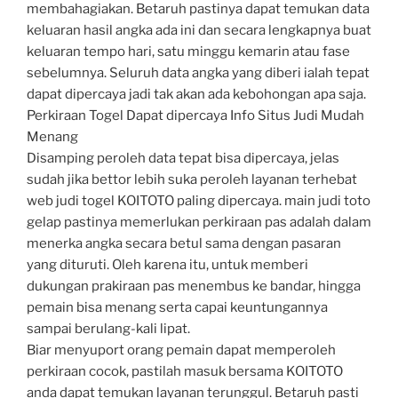
membahagiakan. Betaruh pastinya dapat temukan data
keluaran hasil angka ada ini dan secara lengkapnya buat
keluaran tempo hari, satu minggu kemarin atau fase
sebelumnya. Seluruh data angka yang diberi ialah tepat
dapat dipercaya jadi tak akan ada kebohongan apa saja.
Perkiraan Togel Dapat dipercaya Info Situs Judi Mudah
Menang
Disamping peroleh data tepat bisa dipercaya, jelas
sudah jika bettor lebih suka peroleh layanan terhebat
web judi togel KOITOTO paling dipercaya. main judi toto
gelap pastinya memerlukan perkiraan pas adalah dalam
menerka angka secara betul sama dengan pasaran
yang dituruti. Oleh karena itu, untuk memberi
dukungan prakiraan pas menembus ke bandar, hingga
pemain bisa menang serta capai keuntungannya
sampai berulang-kali lipat.
Biar menyuport orang pemain dapat memperoleh
perkiraan cocok, pastilah masuk bersama KOITOTO
anda dapat temukan layanan terunggul. Betaruh pasti