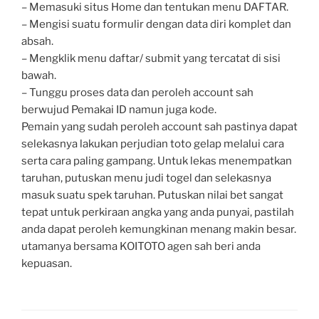
– Memasuki situs Home dan tentukan menu DAFTAR.
– Mengisi suatu formulir dengan data diri komplet dan
absah.
– Mengklik menu daftar/ submit yang tercatat di sisi
bawah.
– Tunggu proses data dan peroleh account sah
berwujud Pemakai ID namun juga kode.
Pemain yang sudah peroleh account sah pastinya dapat
selekasnya lakukan perjudian toto gelap melalui cara
serta cara paling gampang. Untuk lekas menempatkan
taruhan, putuskan menu judi togel dan selekasnya
masuk suatu spek taruhan. Putuskan nilai bet sangat
tepat untuk perkiraan angka yang anda punyai, pastilah
anda dapat peroleh kemungkinan menang makin besar.
utamanya bersama KOITOTO agen sah beri anda
kepuasan.