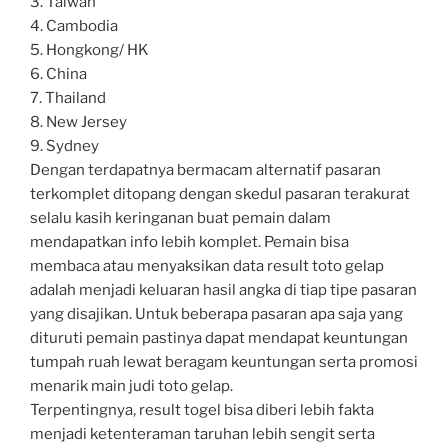
3. Taiwan
4. Cambodia
5. Hongkong/ HK
6. China
7. Thailand
8. New Jersey
9. Sydney
Dengan terdapatnya bermacam alternatif pasaran
terkomplet ditopang dengan skedul pasaran terakurat
selalu kasih keringanan buat pemain dalam
mendapatkan info lebih komplet. Pemain bisa
membaca atau menyaksikan data result toto gelap
adalah menjadi keluaran hasil angka di tiap tipe pasaran
yang disajikan. Untuk beberapa pasaran apa saja yang
dituruti pemain pastinya dapat mendapat keuntungan
tumpah ruah lewat beragam keuntungan serta promosi
menarik main judi toto gelap.
Terpentingnya, result togel bisa diberi lebih fakta
menjadi ketenteraman taruhan lebih sengit serta