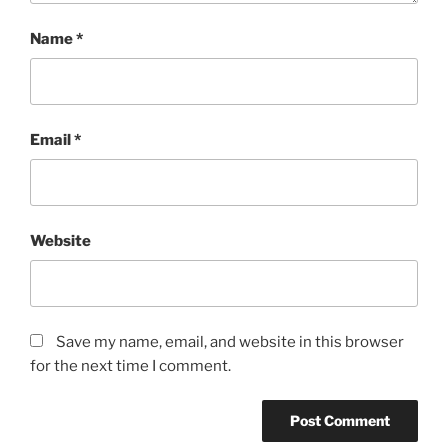
Name
*
Email
*
Website
Save my name, email, and website in this browser
for the next time I comment.