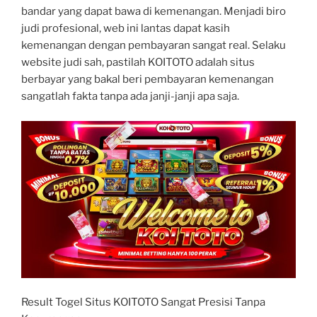
bandar yang dapat bawa di kemenangan. Menjadi biro
judi profesional, web ini lantas dapat kasih
kemenangan dengan pembayaran sangat real. Selaku
website judi sah, pastilah KOITOTO adalah situs
berbayar yang bakal beri pembayaran kemenangan
sangatlah fakta tanpa ada janji-janji apa saja.
Result Togel Situs KOITOTO Sangat Presisi Tanpa