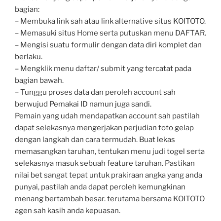
bagian:
– Membuka link sah atau link alternative situs KOITOTO.
– Memasuki situs Home serta putuskan menu DAFTAR.
– Mengisi suatu formulir dengan data diri komplet dan
berlaku.
– Mengklik menu daftar/ submit yang tercatat pada
bagian bawah.
– Tunggu proses data dan peroleh account sah
berwujud Pemakai ID namun juga sandi.
Pemain yang udah mendapatkan account sah pastilah
dapat selekasnya mengerjakan perjudian toto gelap
dengan langkah dan cara termudah. Buat lekas
memasangkan taruhan, tentukan menu judi togel serta
selekasnya masuk sebuah feature taruhan. Pastikan
nilai bet sangat tepat untuk prakiraan angka yang anda
punyai, pastilah anda dapat peroleh kemungkinan
menang bertambah besar. terutama bersama KOITOTO
agen sah kasih anda kepuasan.