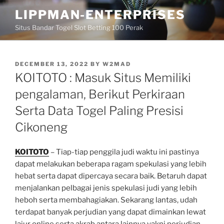
Skip
LIPPMAN-ENTERPRISES
to
Situs Bandar Togel Slot Betting 100 Perak
content
POSTED
DECEMBER 13, 2022
BY
W2MAD
ON
KOITOTO : Masuk Situs Memiliki
pengalaman, Berikut Perkiraan
Serta Data Togel Paling Presisi
Cikoneng
KOITOTO
– Tiap-tiap penggila judi waktu ini pastinya
dapat melakukan beberapa ragam spekulasi yang lebih
hebat serta dapat dipercaya secara baik. Betaruh dapat
menjalankan pelbagai jenis spekulasi judi yang lebih
heboh serta membahagiakan. Sekarang lantas, udah
terdapat banyak perjudian yang dapat dimainkan lewat