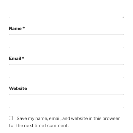
Name
*
Email
*
Website
Save my name, email, and website in this browser
for the next time I comment.