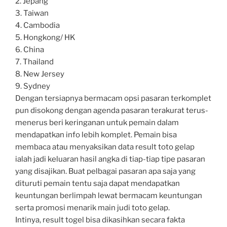
2. Jepang
3. Taiwan
4. Cambodia
5. Hongkong/ HK
6. China
7. Thailand
8. New Jersey
9. Sydney
Dengan tersiapnya bermacam opsi pasaran terkomplet
pun disokong dengan agenda pasaran terakurat terus-
menerus beri keringanan untuk pemain dalam
mendapatkan info lebih komplet. Pemain bisa
membaca atau menyaksikan data result toto gelap
ialah jadi keluaran hasil angka di tiap-tiap tipe pasaran
yang disajikan. Buat pelbagai pasaran apa saja yang
dituruti pemain tentu saja dapat mendapatkan
keuntungan berlimpah lewat bermacam keuntungan
serta promosi menarik main judi toto gelap.
Intinya, result togel bisa dikasihkan secara fakta