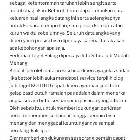
sebagai ketenteraman taruhan lebih sengit serta
membahagiakan. Betaruh tentu dapat temukan data
keluaran hasil angka datang ini serta selengkapnya
untuk keluaran tempo hari, satu pekan kemarin atau
kurun waktu sebelumnya. Seluruh data angka yang
diberi yaitu presisi bisa dipercaya karena itu tak akan
ada kebohongan apa saja.
Perkiraan Togel Paling dipercaya Info Situs Judi Mudah
Menang
Kecuali peroleh data presisi bisa dipercaya, jelas sudah
jika bettor lebih suka mendapat service terpilih blog
judi togel KOITOTO dapat dipercaya. main judi toto
gelap pasti butuh ramalan pas adalah dalam menerka
angka secara betul sesuai sama pasaran yang dituruti.
Oleh sebab itu, untuk memberi dukungan perkiraan
benar menembus ke bandar, hingga pemain bisa
menang dan menggapai keuntungannya sampai
berulang-kali lipat.
Biar memberikan dukungan seseorang pemain dapat