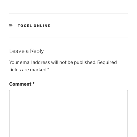
CATEGORIES
TOGEL ONLINE
Leave a Reply
Your email address will not be published.
Required
fields are marked
*
Comment
*