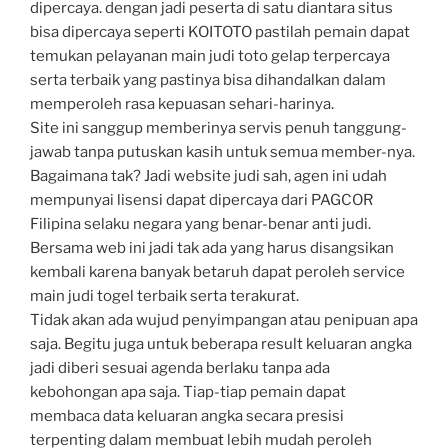
dipercaya. dengan jadi peserta di satu diantara situs
bisa dipercaya seperti KOITOTO pastilah pemain dapat
temukan pelayanan main judi toto gelap terpercaya
serta terbaik yang pastinya bisa dihandalkan dalam
memperoleh rasa kepuasan sehari-harinya.
Site ini sanggup memberinya servis penuh tanggung-
jawab tanpa putuskan kasih untuk semua member-nya.
Bagaimana tak? Jadi website judi sah, agen ini udah
mempunyai lisensi dapat dipercaya dari PAGCOR
Filipina selaku negara yang benar-benar anti judi.
Bersama web ini jadi tak ada yang harus disangsikan
kembali karena banyak betaruh dapat peroleh service
main judi togel terbaik serta terakurat.
Tidak akan ada wujud penyimpangan atau penipuan apa
saja. Begitu juga untuk beberapa result keluaran angka
jadi diberi sesuai agenda berlaku tanpa ada
kebohongan apa saja. Tiap-tiap pemain dapat
membaca data keluaran angka secara presisi
terpenting dalam membuat lebih mudah peroleh