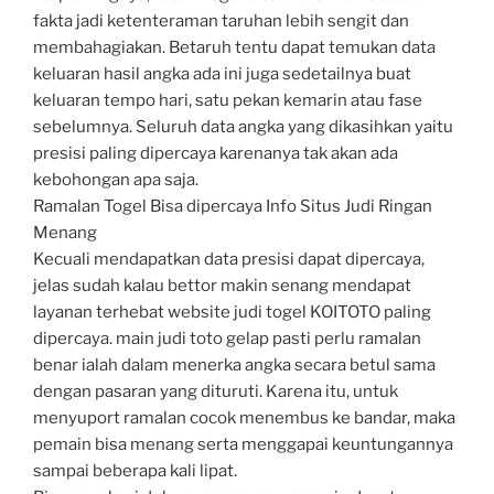
fakta jadi ketenteraman taruhan lebih sengit dan
membahagiakan. Betaruh tentu dapat temukan data
keluaran hasil angka ada ini juga sedetailnya buat
keluaran tempo hari, satu pekan kemarin atau fase
sebelumnya. Seluruh data angka yang dikasihkan yaitu
presisi paling dipercaya karenanya tak akan ada
kebohongan apa saja.
Ramalan Togel Bisa dipercaya Info Situs Judi Ringan
Menang
Kecuali mendapatkan data presisi dapat dipercaya,
jelas sudah kalau bettor makin senang mendapat
layanan terhebat website judi togel KOITOTO paling
dipercaya. main judi toto gelap pasti perlu ramalan
benar ialah dalam menerka angka secara betul sama
dengan pasaran yang dituruti. Karena itu, untuk
menyuport ramalan cocok menembus ke bandar, maka
pemain bisa menang serta menggapai keuntungannya
sampai beberapa kali lipat.