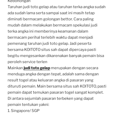
Kebohongan
Taruhan judi toto gelap atau taruhan terka angka sudah
ada sudah lama serta sampai saat ini masih tetap
diminati bermacam golongan bettor. Cara paling
mudah dalam melakukan bermacam spekulasi judi
terka angka ini memberinya keamanan dalam
bermacam perihal terlebih waktu dapat menjadi
pemenang taruhan judi toto gelap. Jadi peserta
bersama KOITOTO situs sah dapat dipercaya pasti
begitu mengesankan dikarenakan banyak pemain bisa
peroleh service terlen
Mainkan
judi toto gelap
merupakan dengan secara
menduga angka dengan tepat, adalah sama dengan
result togel atau keluaran angka di pasaran yang
dituruti pemain. Main bersama situs sah KOITOTO, pasti
pemain dapat temukan pasaran togel sangat komplet.
Di antara sejumlah pasaran terbeken yang dapat
pemain tentukan yakni:
1. Singapore/ SGP